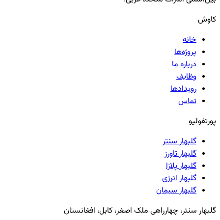
کاوش
خانه
پروژه‌ها
درباره ما
وظایف
رویدادها
تماس
پورتفولیو
گلبهار سنتر
گلبهار تاورز
گلبهار پلازا
گلبهار انرژی
گلبهار سیمان
گلبهار سنتر، چهارراهی ملک اصغر، کابل، افغانستان