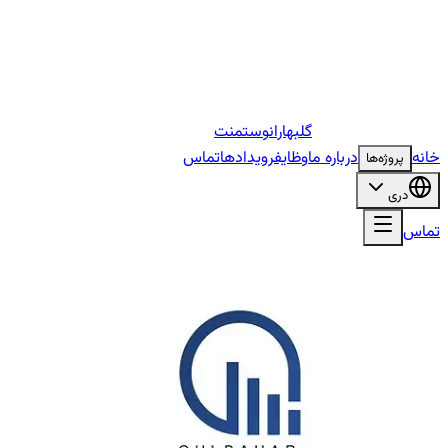
گلبهار
انوستمنت
خانه
درباره ما
وظایف
رویدادها
تماس
پروژه‌ها
دری
تماس